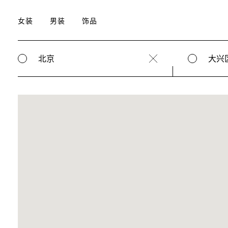
女装
男装
饰品
北京
大兴
Clear